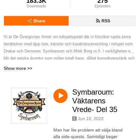
183.3K
275
Downloads
Episodes
Share
RSS
Vi är De Övergivnas Armé- en rollspelspodd där vi försöker spela stora
berättelser med djup lore, känslor och karaktärsutveckling i rollspel som
Drakar och Demoner, Symbaroum och Mörk Borg m.fl. I verkligheten så
blir det episka äventyr som möter totalt kaos, dåligt konsekvenstänk och
tonvis av fummel. Äventyr där ingen riktigt vet vad som händer, inklusive
Show more >>
vi själva. Kort sagt - Det är lite som att smyglyssna på en djäkligt rolig
rollspelskväll där allt mest går åt helvete.
Symbaroum:
Väktarens
Vrede- Del 35
Jun 10, 2022
Man har lite problem att välja bland
alla side-quests. Samtidigt beger