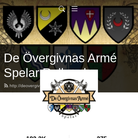
De Övergivnas Armé
Spelar Rollspel
http://deovergivnasarme.se/feed.xml