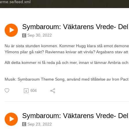
sarme.se/feed.xml
Symbaroum: Väktarens Vrede- Del 4
Sep 30, 2022
Nu är sista stunden kommen. Kommer Hugg klara stå emot demonens
Ylimons pilar gå rakt? Raviennas knivar att virvla? Argabans stav att
Allt detta kommer ni få reda på och mer, innan vi lämnar Ambria och 
Musik: Symbaroum Theme Song, använd med tillåtelse av Iron Pact
604
Symbaroum: Väktarens Vrede- Del
Sep 23, 2022