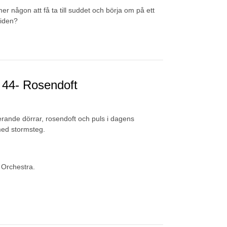
er någon att få ta till suddet och börja om på ett
riden?
 44- Rosendoft
strerande dörrar, rosendoft och puls i dagens
 med stormsteg.
 Orchestra.