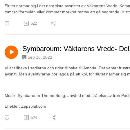
Slutet närmar sig i det näst sista avsnittet av Väktarens Vrede. Komm
tomt rollformulär, eller kommer mörkret rentav att gå segrande ur st
522
Symbaroum: Väktarens Vrede- Del
Sep 16, 2022
Vi är tillbaka i sadlarna och rider tillbaka till Ambria. Det väntar fru
avsnitt. Men äventyrarna bör lägga på ett kol, för slutet närmar sig
Musik: Symbaroum Theme Song, använd med tillåtelse av Iron Pact
Effekter: Zapsplat.com
524