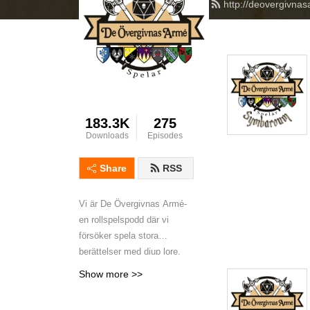
http://deovergivna
183.3K
275
Downloads
Episodes
Share
RSS
Vi är De Övergivnas Armé-
en rollspelspodd där vi
försöker spela stora
berättelser med djup lore,
känslor och
Show more >>
karaktärsutveckling i rollspel
som Drakar och Demoner,