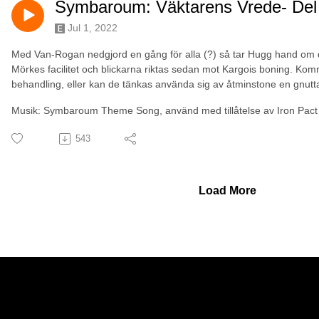
Symbaroum: Väktarens Vrede- Del
Jul 1, 2022
Med Van-Rogan nedgjord en gång för alla (?) så tar Hugg hand om d
Mörkes facilitet och blickarna riktas sedan mot Kargois boning. K
behandling, eller kan de tänkas använda sig av åtminstone en gnut
Musik: Symbaroum Theme Song, använd med tillåtelse av Iron Pact
543
Load More