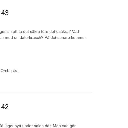
 43
onsin att ta det säkra före det osäkra? Vad
och med en datorkrasch? På det senare kommer
 Orchestra.
 42
. Så inget nytt under solen där. Men vad gör