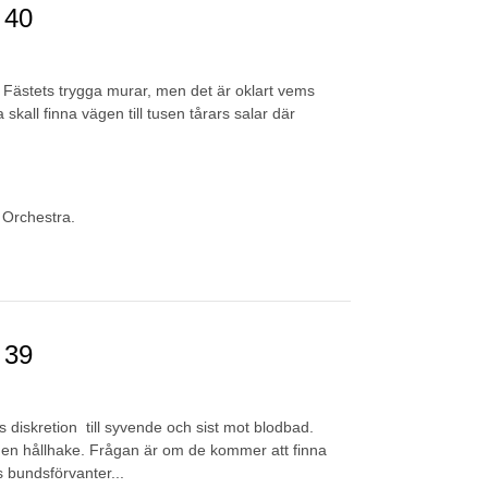
 40
n Fästets trygga murar, men det är oklart vems
 skall finna vägen till tusen tårars salar där
 Orchestra.
 39
ts diskretion till syvende och sist mot blodbad.
på en hållhake. Frågan är om de kommer att finna
 bundsförvanter...