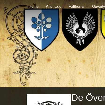
Home
Altor Ego
Fältherrar
Ouverty
De Över