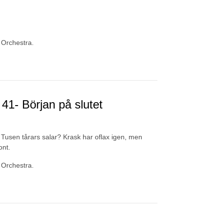
 Orchestra.
1- Början på slutet
 Tusen tårars salar? Krask har oflax igen, men
ont.
 Orchestra.