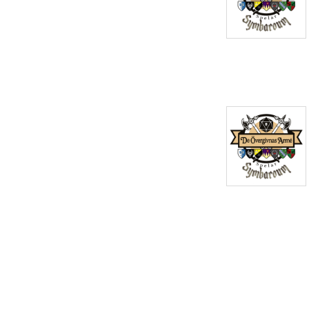
Symbaroum och Mörk Borg
m.fl. I verkligheten så blir
det episka äventyr som
möter totalt kaos, dåligt
konsekvenstänk och tonvis
av fummel. Äventyr där
ingen riktigt vet vad som
händer, inklusive vi själva.
Kort sagt - Det är lite som
att smyglyssna på en
djäkligt rolig rollspelskväll
där allt mest går åt helvete.