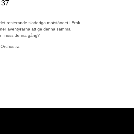
 37
et resterande sladdriga motståndet i Erok
ommer äventyrarna att ge denna samma
ta finess denna gång?
 Orchestra.