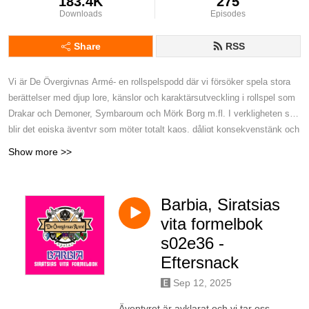
183.4K
275
Downloads
Episodes
Share
RSS
Vi är De Övergivnas Armé- en rollspelspodd där vi försöker spela stora
berättelser med djup lore, känslor och karaktärsutveckling i rollspel som
Drakar och Demoner, Symbaroum och Mörk Borg m.fl. I verkligheten så
blir det episka äventyr som möter totalt kaos, dåligt konsekvenstänk och
tonvis av fummel. Äventyr där ingen riktigt vet vad som händer, inklusive
Show more >>
vi själva. Kort sagt - Det är lite som att smyglyssna på en djäkligt rolig
rollspelskväll där allt mest går åt helvete.
Barbia, Siratsias
vita formelbok
s02e36 -
Eftersnack
Sep 12, 2025
Äventyret är avklarat och vi tar oss