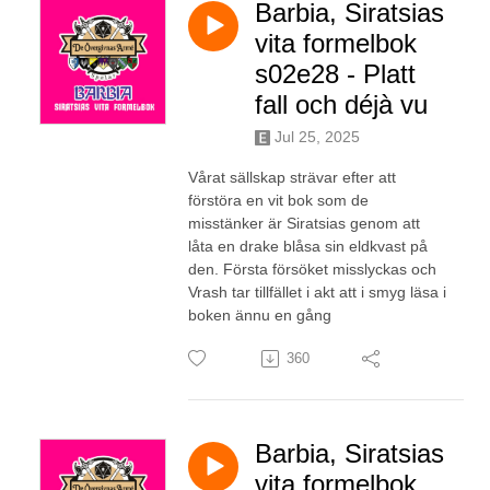
Barbia, Siratsias
vita formelbok
s02e28 - Platt
fall och déjà vu
Jul 25, 2025
Vårat sällskap strävar efter att
förstöra en vit bok som de
misstänker är Siratsias genom att
låta en drake blåsa sin eldkvast på
den. Första försöket misslyckas och
Vrash tar tillfället i akt att i smyg läsa i
boken ännu en gång
360
Barbia, Siratsias
vita formelbok