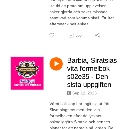
lite tid att prata om upplevelsen,
saker gjorda och saker missade
samt vad som komma skall. Ett litet
eftersnack helt enkelt!
358
Barbia, Siratsias
vita formelbok
s02e35 - Den
sista uppgiften
Sep 12, 2025
Vårat sällskap har tagit sig ut från
Skymningsros med den vita
formelboken efter de lyckats
oskadliggöra Siratsia och hennes
planer för ett paradis på jorden. De