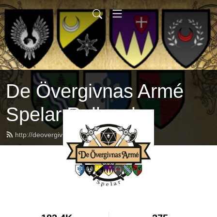
De Övergivnas Armé
Spelar Rollspel
http://deovergivnasarme.se/feed.xml