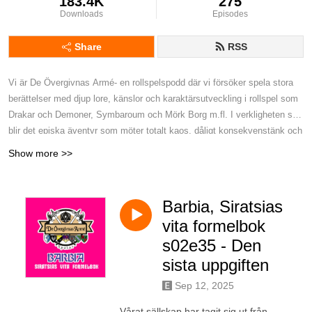
183.4K
275
Downloads
Episodes
Share
RSS
Vi är De Övergivnas Armé- en rollspelspodd där vi försöker spela stora
berättelser med djup lore, känslor och karaktärsutveckling i rollspel som
Drakar och Demoner, Symbaroum och Mörk Borg m.fl. I verkligheten så
blir det episka äventyr som möter totalt kaos, dåligt konsekvenstänk och
tonvis av fummel. Äventyr där ingen riktigt vet vad som händer, inklusive
Show more >>
vi själva. Kort sagt - Det är lite som att smyglyssna på en djäkligt rolig
rollspelskväll där allt mest går åt helvete.
Barbia, Siratsias
vita formelbok
s02e35 - Den
sista uppgiften
Sep 12, 2025
Vårat sällskap har tagit sig ut från