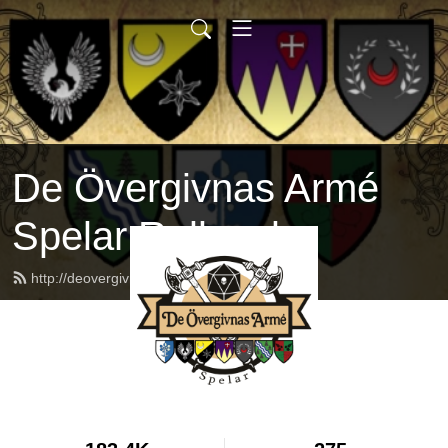
De Övergivnas Armé
Spelar Rollspel
http://deovergivnasarme.se/feed.xml