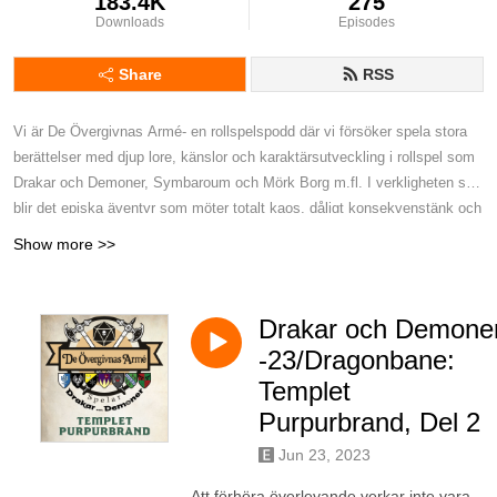
183.4K
275
Downloads
Episodes
Share
RSS
Vi är De Övergivnas Armé- en rollspelspodd där vi försöker spela stora
berättelser med djup lore, känslor och karaktärsutveckling i rollspel som
Drakar och Demoner, Symbaroum och Mörk Borg m.fl. I verkligheten så
blir det episka äventyr som möter totalt kaos, dåligt konsekvenstänk och
tonvis av fummel. Äventyr där ingen riktigt vet vad som händer, inklusive
Show more >>
vi själva. Kort sagt - Det är lite som att smyglyssna på en djäkligt rolig
rollspelskväll där allt mest går åt helvete.
Drakar och Demone
-23/Dragonbane:
Templet
Purpurbrand, Del 2
Jun 23, 2023
Att förhöra överlevande verkar inte vara