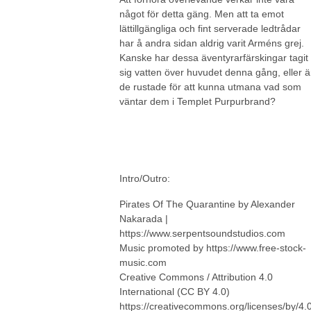
något för detta gäng. Men att ta emot
lättillgängliga och fint serverade ledtrådar
har å andra sidan aldrig varit Arméns grej.
Kanske har dessa äventyrarfärskingar tagit
sig vatten över huvudet denna gång, eller ä
de rustade för att kunna utmana vad som
väntar dem i Templet Purpurbrand?
Intro/Outro:
Pirates Of The Quarantine by Alexander
Nakarada |
https://www.serpentsoundstudios.com
Music promoted by https://www.free-stock-
music.com
Creative Commons / Attribution 4.0
International (CC BY 4.0)
https://creativecommons.org/licenses/by/4.0