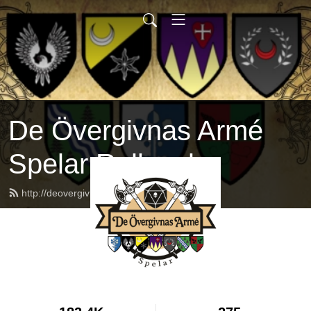
De Övergivnas Armé
Spelar Rollspel
http://deovergivnasarme.se/feed.xml